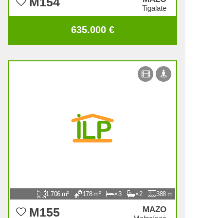
M154
Tigalate
635.000 €
1.706
178
3
2
388
MAZO
M155