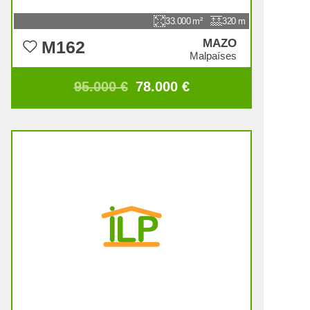
33.000
320
MAZO
M162
Malpaíses
95.000 €
78.000 €