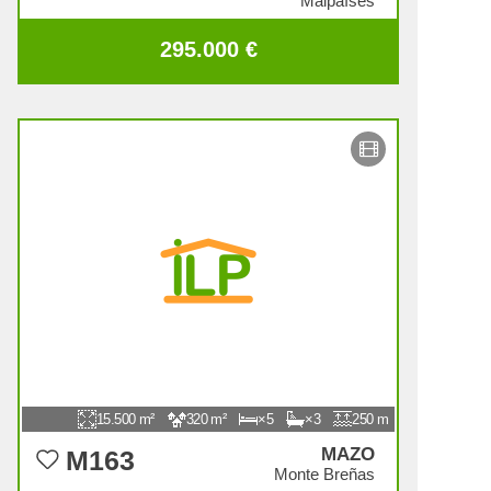
Malpaíses
295.000 €
15.500
320
5
3
250
MAZO
M163
Monte Breñas