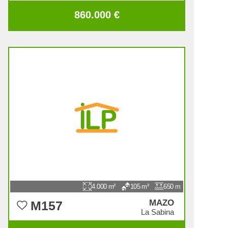
860.000 €
4.000
105
650
MAZO
M157
La Sabina