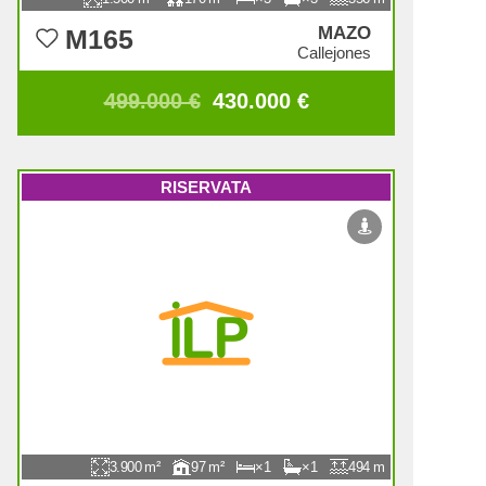
MAZO
M165
Callejones
499.000 €
430.000 €
RISERVATA
3.900
97
1
1
494