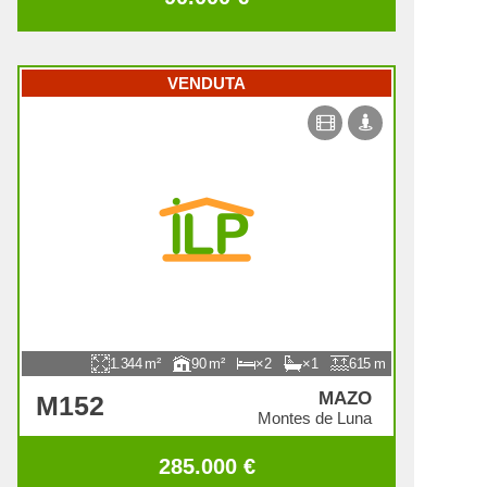
VENDUTA
1.344
90
2
1
615
MAZO
M152
Montes de Luna
285.000 €