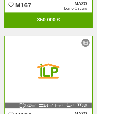
MAZO
M167
Lomo Oscuro
350.000 €
3.710
251
4
4
630
MAZO