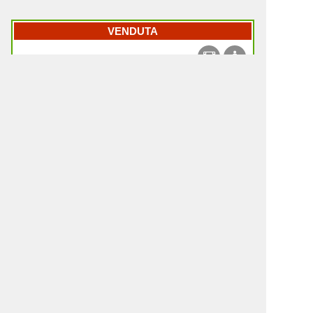
VENDUTA
2.418
80
1
1
521
MAZO
M164
Malpaíses
330.000 €