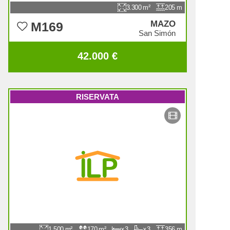
3.300
205
MAZO
M169
San Simón
42.000 €
RISERVATA
1.500
170
3
3
356