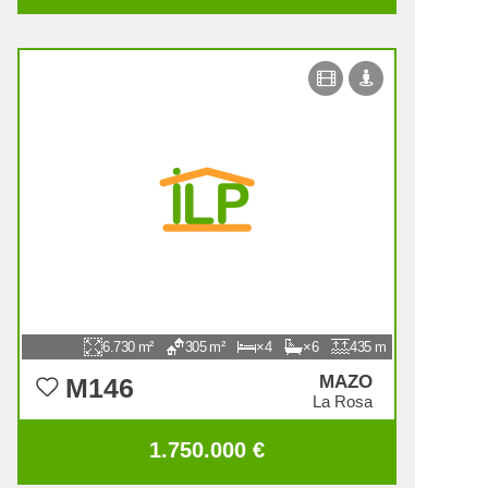
venduta
6.730
305
4
6
435
MAZO
M146
La Rosa
1.750.000 €