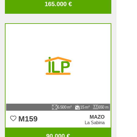
165.000 €
6.500
15
650
MAZO
M159
La Sabina
90.000 €