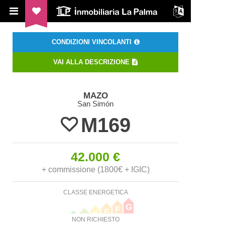
ILP Inmobiliaria La Palma
CONDIZIONI VINCOLANTI
VAI ALLA DESCRIZIONE
MAZO
San Simón
M169
42.000 €
+ commissione (1800€ + IGIC)
CLASSE ENERGETICA
G
F
E
D
C
B
NON RICHIESTO
A