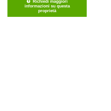
Richiedi maggiori
informazioni su questa
proprietà
SPESE AGGIUNTIVE PER L’ACQUISTO
DI UN IMMOBILE:
Ogni acquisto di immobili genera spese
aggiuntive rispetto al prezzo di vendita
specificato, generalmente nell’ordine
del 10-11 %. Queste spese sono di
solito le seguenti:
Imposte di trasferimento: 6,5 % del
prezzo di acquisto
i costi di iscrizione nel registro fondiario
le spese notarili