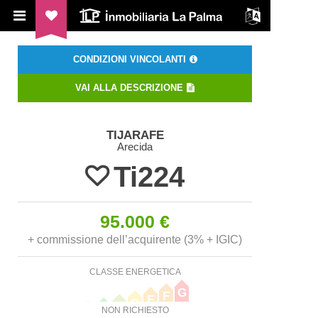
ILP Inmobiliaria La Palma
CONDIZIONI VINCOLANTI
VAI ALLA DESCRIZIONE
TIJARAFE
Arecida
Ti224
95.000 €
+ commissione dell’acquirente (3% + IGIC)
CLASSE ENERGETICA
G
F
E
D
C
B
NON RICHIESTO
A