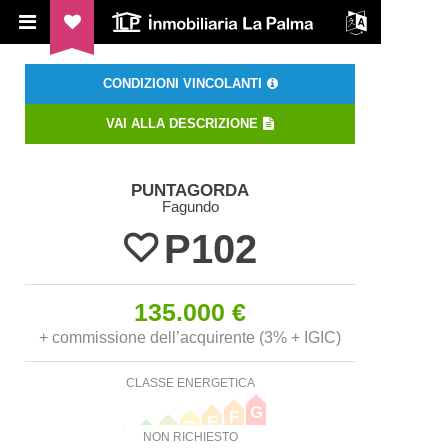
ILP Inmobiliaria La Palma
CONDIZIONI VINCOLANTI
VAI ALLA DESCRIZIONE
PUNTAGORDA
Fagundo
P102
135.000 €
+ commissione dell’acquirente (3% + IGIC)
CLASSE ENERGETICA
G
F
E
D
C
B
NON RICHIESTO
A