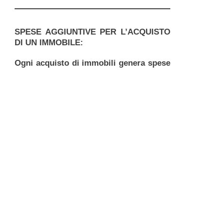
SPESE AGGIUNTIVE PER L’ACQUISTO
DI UN IMMOBILE:
Ogni acquisto di immobili genera spese
aggiuntive rispetto al prezzo di vendita
specificato, generalmente nell’ordine
del 10-11 %. Queste spese sono di
solito le seguenti:
Imposte di trasferimento: 6,5 % del
prezzo di acquisto
i costi di iscrizione nel registro fondiario
le spese notarili
i costi del cambio di proprietà nel
Catasto
la commissione professionale dovuta
dall’acquirente all’agenzia immobiliare:
3 % (minimo 1.800 euro, IGIC esclusa)
del prezzo di acquisto reale