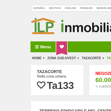
ESPAÑOL
DEUTSCH
ENGLISH
FRANÇAIS
NEDERLAN
Menu
ILP Inmobiliaria La Palma
HOME
ZONA SUD-OVEST
TAZACORTE
TA
TAZACORTE
NEGOZI
Nella zona urbana
60.00
Ta133
+ commi