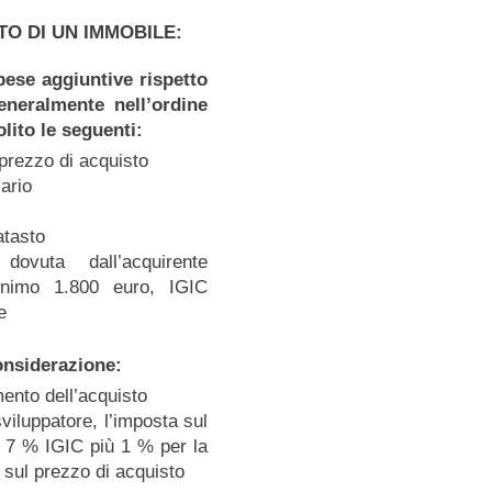
TO DI UN IMMOBILE:
ese aggiuntive rispetto
eneralmente nell’ordine
lito le seguenti:
 prezzo di acquisto
iario
atasto
dovuta dall’acquirente
inimo 1.800 euro, IGIC
e
onsiderazione:
mento dell’acquisto
sviluppatore, l’imposta sul
 7 % IGIC più 1 % per la
i sul prezzo di acquisto