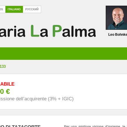
DS
ITALIANO
РУССКИЙ
Leo Bohnk
133
ABILE
0 €
ssione dell’acquirente (3% + IGIC)
Per una migliore visione d’insieme, le 