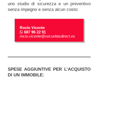
uno studio di sicurezza e un preventivo
senza impegno e senza alcun costo:
Rocío Vicente
687 96 22 91
rocio.vicente@securitasdirect.es
SPESE AGGIUNTIVE PER L’ACQUISTO
DI UN IMMOBILE:
Ogni acquisto di immobili genera spese
aggiuntive rispetto al prezzo di vendita
specificato, generalmente nell’ordine
del 10-11 %. Queste spese sono di
solito le seguenti:
Imposte di trasferimento: 6,5 % del