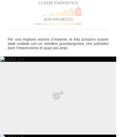
CLASSE ENERGETICA
G
F
E
D
C
B
NON RICHIESTO
A
Per una migliore visione d’insieme, le foto possono essere
state scattate con un obiettivo grandangolare, che potrebbe
dare l’impressione di spazi più ampi.