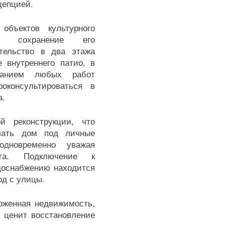
цепцией.
объектов культурного
ет сохранение его
ительство в два этажа
 внутреннего патио, в
ванием любых работ
роконсультироваться в
а.
й реконструкции, что
овать дом под личные
одновременно уважая
кта. Подключение к
доснабжению находится
од с улицы.
оженная недвижимость,
 ценит восстановление