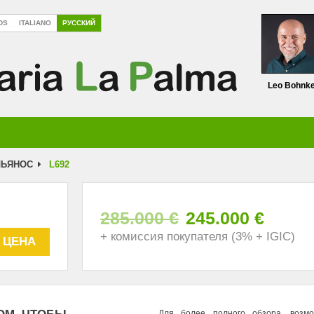
DS
ITALIANO
РУССКИЙ
Leo Bohnk
ЛЬЯНОС
L692
285.000 €
245.000 €
+ комиссия покупателя (3% + IGIC)
 ЦЕНА
Для более полного обзора, воз