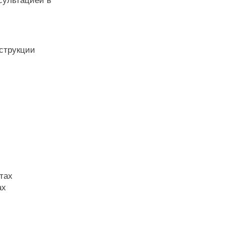
сультацией в
нструкции
тах
ах