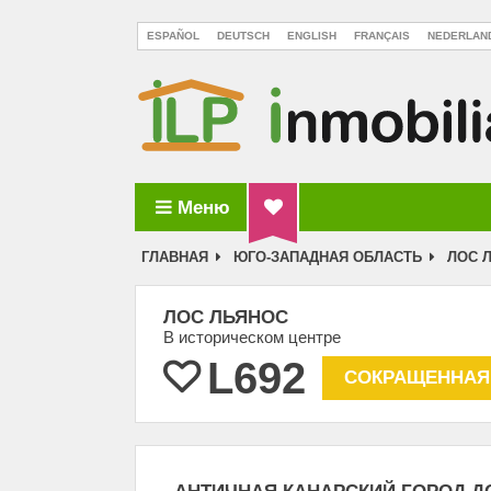
ESPAÑOL
DEUTSCH
ENGLISH
FRANÇAIS
NEDERLAN
Меню
ILP Inmobiliaria La Palma
ГЛАВНАЯ
ЮГО-ЗАПАДНАЯ ОБЛАСТЬ
ЛОС 
ЛОС ЛЬЯНОС
В историческом центре
L692
СОКРАЩЕННАЯ