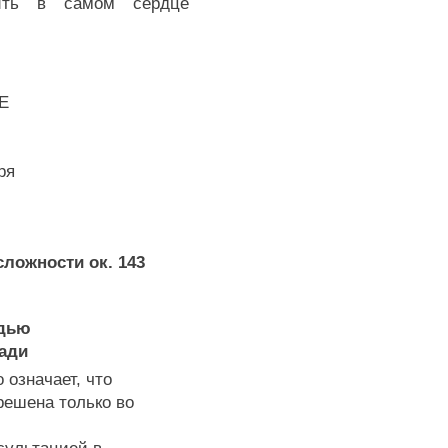
ить в самом сердце
E
ря
сложности ок. 143
адью
щади
 означает, что
решена только во