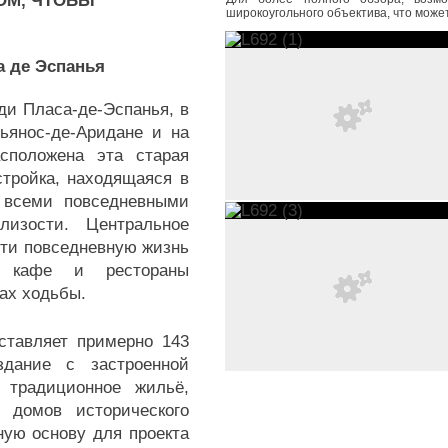
ОМ, ЧТОБЫ
широкоугольного объектива, что може
а де Эспанья
ди Пласа-де-Эспанья, в
ьянос-де-Аридане и на
сположена эта старая
стройка, находящаяся в
 всеми повседневными
лизости. Центральное
сти повседневную жизнь
а, кафе и рестораны
тах ходьбы.
тавляет примерно 143
здание с застроенной
 традиционное жильё,
 домов исторического
ую основу для проекта