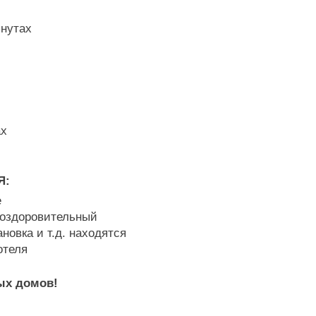
инутах
ах
Я:
е
 оздоровительный
новка и т.д. находятся
отеля
ых домов!