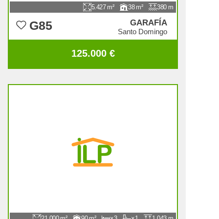
5.427
38
380
GARAFÍA
G85
Santo Domingo
125.000 €
21.000
90
3
1
1.043