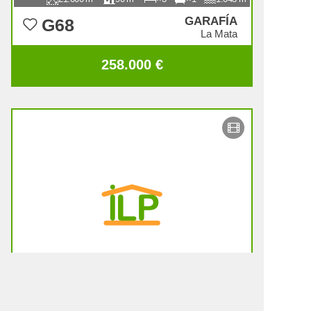
GARAFÍA
G68
La Mata
258.000 €
10.000
60
1
1
1.060