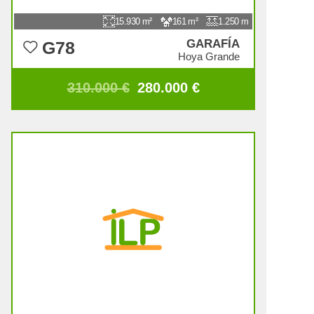
15.930
161
1.250
GARAFÍA
G78
Hoya Grande
310.000 €
280.000 €