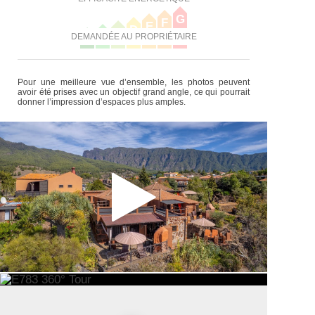
G
F
E
D
C
B
DEMANDÉE AU PROPRIÉTAIRE
A
Pour une meilleure vue d’ensemble, les photos peuvent
avoir été prises avec un objectif grand angle, ce qui pourrait
donner l’impression d’espaces plus amples.