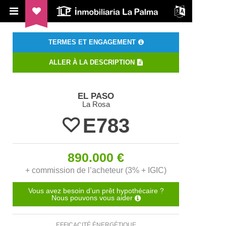
ILP Inmobiliaria La Palma
TERMES ET ENGAGEMENT
ALLER À LA DESCRIPTION
EL PASO
La Rosa
E783
890.000 €
+ commission de l’acheteur (3% + IGIC)
Vous avez besoin d’un prêt hypothécaire ?
Nous pouvons vous aider
EFFICACITÉ ÉNERGÉTIQUE