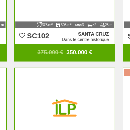
375
306
3
2
25
Z
SANTA CRUZ
SC102
o
Dans le centre historique
375.000 €
350.000 €