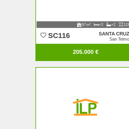
97
3
2
113
SANTA CRU
SC116
San Telm
205.000 €