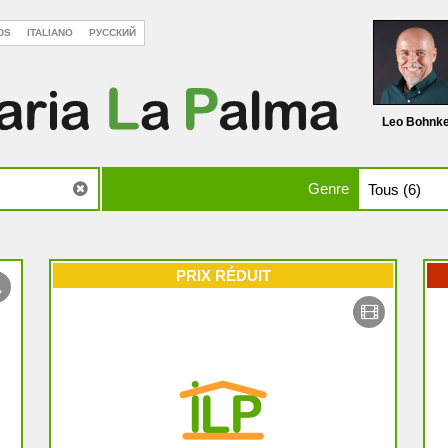
DS
ITALIANO
РУССКИЙ
Leo Bohnk
Genre
PRIX RÉDUIT