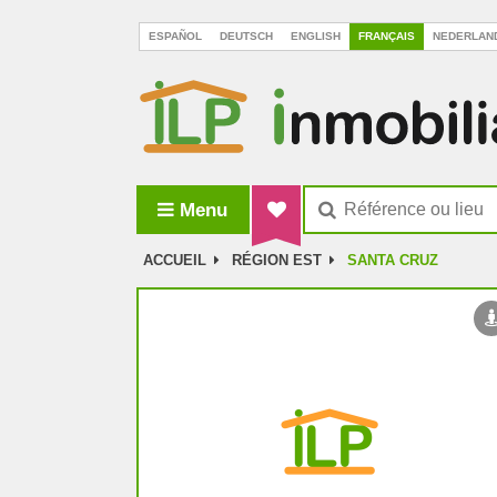
ESPAÑOL
DEUTSCH
ENGLISH
FRANÇAIS
NEDERLAN
Menu
ILP Inmobiliaria La Palma
ACCUEIL
RÉGION EST
SANTA CRUZ