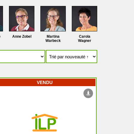
e
Anne Zobel
Martina
Carola
Warbeck
Wagner
VENDU