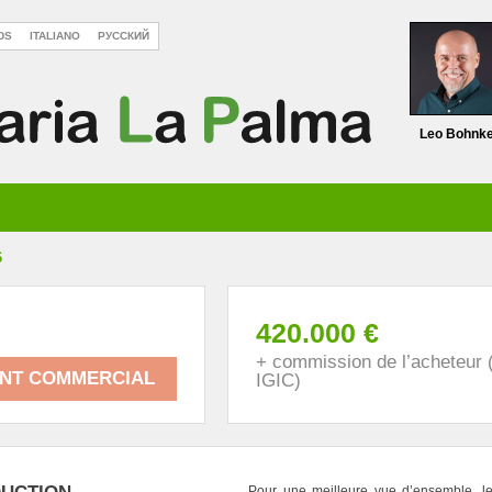
DS
ITALIANO
РУССКИЙ
Leo Bohnk
6
420.000 €
+ commission de l’acheteur
ENT COMMERCIAL
IGIC)
Pour une meilleure vue d’ensemble, le