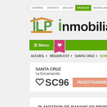
ESPAÑOL
DEUTSCH
ENGLISH
FRANÇAIS
NEDERLAN
Menu
ILP Inmobiliaria La Palma
ACCUEIL
RÉGION EST
SANTA CRUZ
SC9
SANTA CRUZ
La Encarnación
SC96
INVESTISSEM