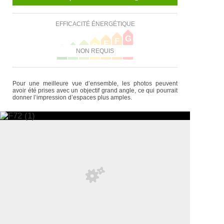
EFFICACITÉ ÉNERGÉTIQUE
G
F
E
D
C
B
NON REQUIS
A
Pour une meilleure vue d’ensemble, les photos peuvent
avoir été prises avec un objectif grand angle, ce qui pourrait
donner l’impression d’espaces plus amples.