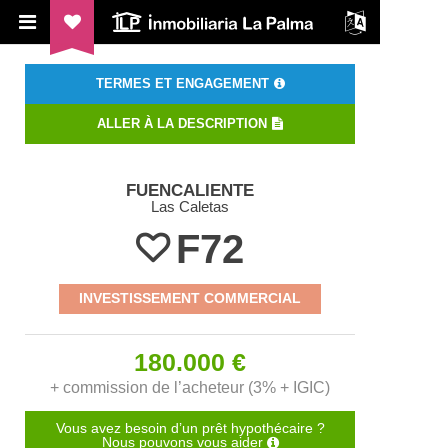
ILP Inmobiliaria La Palma
TERMES ET ENGAGEMENT
ALLER À LA DESCRIPTION
FUENCALIENTE
Las Caletas
F72
INVESTISSEMENT COMMERCIAL
180.000 €
+ commission de l’acheteur (3% + IGIC)
Vous avez besoin d’un prêt hypothécaire ?
Nous pouvons vous aider