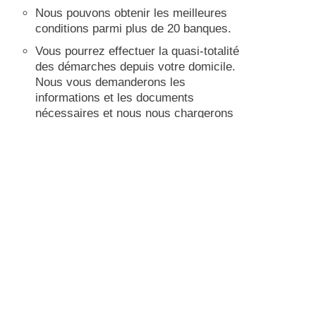
Nous pouvons obtenir les meilleures
conditions parmi plus de 20 banques.
Vous pourrez effectuer la quasi-totalité
des démarches depuis votre domicile.
Nous vous demanderons les
informations et les documents
nécessaires et nous nous chargerons
du suivi.
Nous ne vous facturerons rien pour
cette procédure.
Laissez-nous vos coordonnées et nous
vous contacterons.
Consultation d’hypothèque