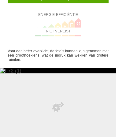
ENERGIE-EFFICIËNTIE
G
F
E
D
C
B
NIET VEREIST
A
Voor een beter overzicht, de foto’s kunnen zijn genomen met
een groothoeklens, wat de indruk kan wekken van grotere
ruimten.