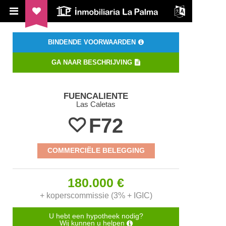
ILP Inmobiliaria La Palma
BINDENDE VOORWAARDEN
GA NAAR BESCHRIJVING
FUENCALIENTE
Las Caletas
F72
COMMERCIËLE BELEGGING
180.000 €
+ koperscommissie (3% + IGIC)
U hebt een hypotheek nodig?
Wij kunnen u helpen