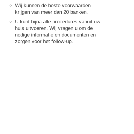
Wij kunnen de beste voorwaarden
krijgen van meer dan 20 banken.
U kunt bijna alle procedures vanuit uw
huis uitvoeren. Wij vragen u om de
nodige informatie en documenten en
zorgen voor het follow-up.
Wij brengen u niets in rekening voor
deze procedure.
Laat je gegevens achter en we nemen
contact met je op.
Hypotheek raadplegen