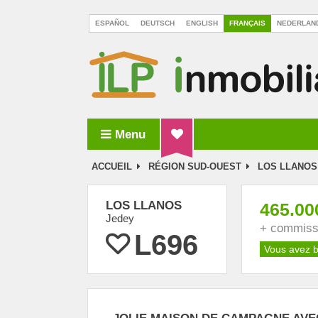
ESPAÑOL
DEUTSCH
ENGLISH
FRANÇAIS
NEDERLAN
Menu
ILP Inmobiliaria La Palma
ACCUEIL
RÉGION SUD-OUEST
LOS LLANOS
LOS LLANOS
465.00
Jedey
+ commissi
L696
Vous avez b