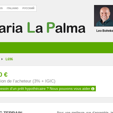
DS
ITALIANO
РУССКИЙ
Leo Bohnk
L696
0 €
on de l’acheteur (3% + IGIC)
esoin d’un prêt hypothécaire ?
Nous pouvons vous aider
Pour une meilleure vue d’ensemble, le