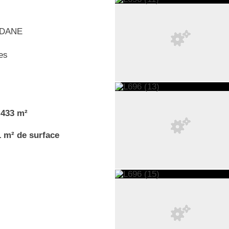
IDANE
es
.433 m²
1 m² de surface