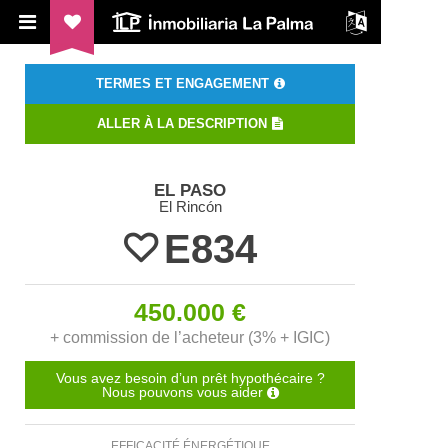
ILP Inmobiliaria La Palma
TERMES ET ENGAGEMENT
ALLER À LA DESCRIPTION
EL PASO
El Rincón
E834
450.000 €
+ commission de l’acheteur (3% + IGIC)
Vous avez besoin d’un prêt hypothécaire ?
Nous pouvons vous aider
EFFICACITÉ ÉNERGÉTIQUE