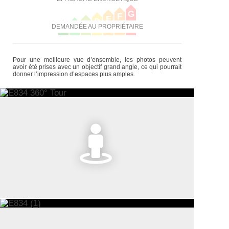
G
F
E
D
C
B
DEMANDÉE AU PROPRIÉTAIRE
A
Pour une meilleure vue d’ensemble, les photos peuvent
avoir été prises avec un objectif grand angle, ce qui pourrait
donner l’impression d’espaces plus amples.