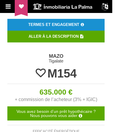
ILP Inmobiliaria La Palma
TERMES ET ENGAGEMENT
ALLER À LA DESCRIPTION
MAZO
Tigalate
M154
635.000 €
+ commission de l’acheteur (3% + IGIC)
Vous avez besoin d’un prêt hypothécaire ?
Nous pouvons vous aider
EFFICACITÉ ÉNERGÉTIQUE