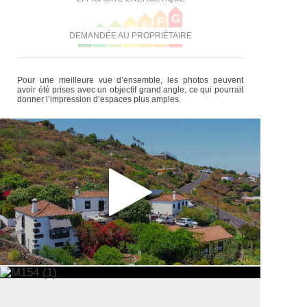
G
F
E
D
C
B
DEMANDÉE AU PROPRIÉTAIRE
A
Pour une meilleure vue d’ensemble, les photos peuvent
avoir été prises avec un objectif grand angle, ce qui pourrait
donner l’impression d’espaces plus amples.