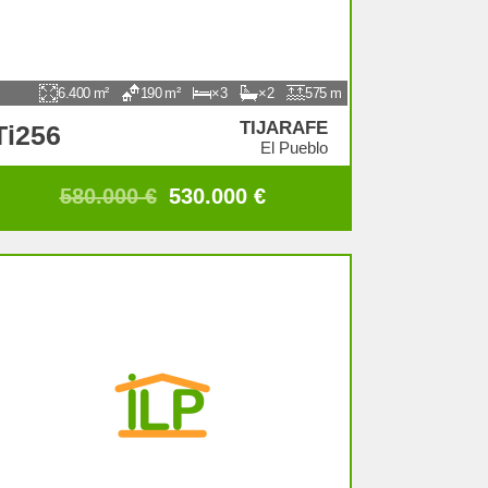
6.400
190
3
2
575
TIJARAFE
Ti256
El Pueblo
580.000 €
530.000 €
vendido