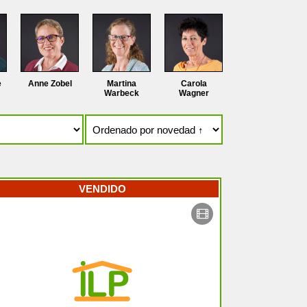
e
Anne Zobel
Martina
Carola
Warbeck
Wagner
VENDIDO