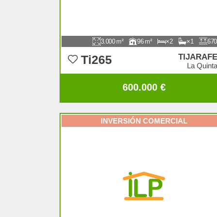
3.000
96
2
1
670
TIJARAF
Ti265
La Quint
600.000 €
INVERSIÓN COMERCIAL