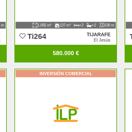
1.055
137
2
2
630
E
TIJARAFE
Ti264
a
El Jesús
580.000 €
INVERSIÓN COMERCIAL