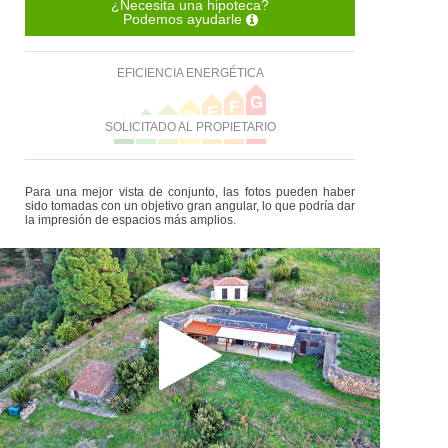
¿Necesita una hipoteca?
Podemos ayudarle
EFICIENCIA ENERGÉTICA
G
F
E
D
C
B
SOLICITADO AL PROPIETARIO
A
Para una mejor vista de conjunto, las fotos pueden haber
sido tomadas con un objetivo gran angular, lo que podría dar
la impresión de espacios más amplios.