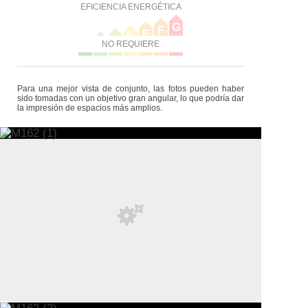
EFICIENCIA ENERGÉTICA
G
F
E
D
C
B
NO REQUIERE
A
Para una mejor vista de conjunto, las fotos pueden haber
sido tomadas con un objetivo gran angular, lo que podría dar
la impresión de espacios más amplios.