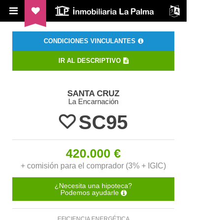
ILP Inmobiliaria La Palma
CONDICIONES VINCULANTES
IR AL DESCRIPTIVO
SANTA CRUZ
La Encarnación
SC95
420.000 €
+ comisión para el comprador (3% + IGIC)
¿Necesita una hipoteca?
Podemos ayudarle
EFICIENCIA ENERGÉTICA