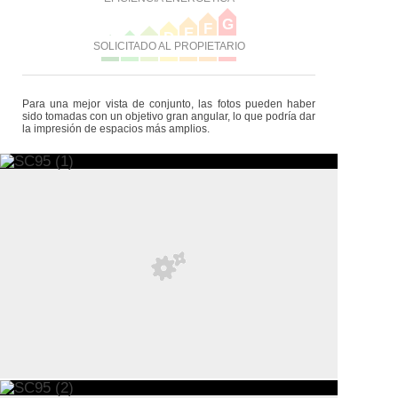
G
F
E
D
C
B
SOLICITADO AL PROPIETARIO
A
Para una mejor vista de conjunto, las fotos pueden haber
sido tomadas con un objetivo gran angular, lo que podría dar
la impresión de espacios más amplios.