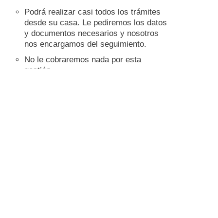
Podrá realizar casi todos los trámites
desde su casa. Le pediremos los datos
y documentos necesarios y nosotros
nos encargamos del seguimiento.
No le cobraremos nada por esta
gestión.
Déjenos sus datos y nos pondremos en
contacto con usted.
Consultar hipoteca
¿Le gustaría proteger su nueva vivienda
o local con una alarma?