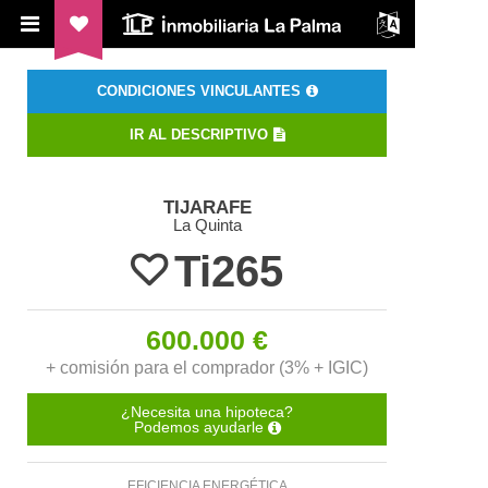
ILP Inmobiliaria La Palma
CONDICIONES VINCULANTES
IR AL DESCRIPTIVO
TIJARAFE
La Quinta
Ti265
600.000 €
+ comisión para el comprador (3% + IGIC)
¿Necesita una hipoteca?
Podemos ayudarle
EFICIENCIA ENERGÉTICA