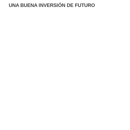
UNA BUENA INVERSIÓN DE FUTURO
Solicitar más información
acerca de esta propiedad
GASTOS ADICIONALES AL COMPRAR
UNA PROPIEDAD:
Cualquier compra de inmueble genera
unos gastos adicionales al precio de
venta especificado, en general del
orden de un 10 a un 11 %. Dichos
gastos suelen ser los siguientes: