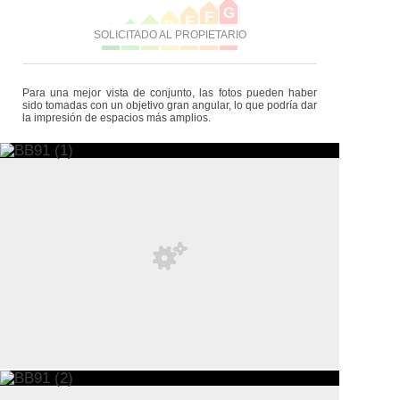
G
F
E
D
C
B
SOLICITADO AL PROPIETARIO
A
Para una mejor vista de conjunto, las fotos pueden haber
sido tomadas con un objetivo gran angular, lo que podría dar
la impresión de espacios más amplios.