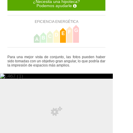
¿Necesita una hipoteca?
Podemos ayudarle
EFICIENCIA ENERGÉTICA
G
F
E
D
C
B
A
Para una mejor vista de conjunto, las fotos pueden haber
sido tomadas con un objetivo gran angular, lo que podría dar
la impresión de espacios más amplios.