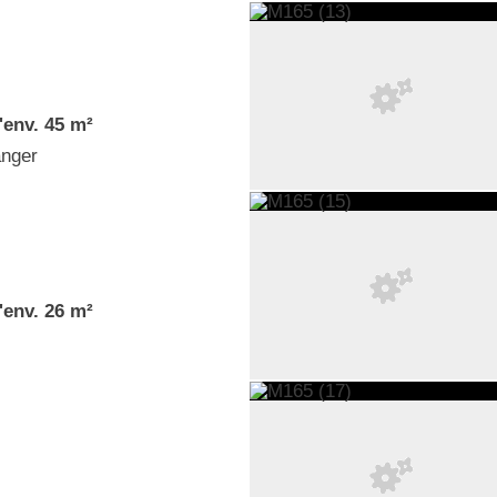
'env. 45 m²
anger
'env. 26 m²