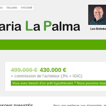
DS
ITALIANO
РУССКИЙ
Leo Bohnk
499.000 €
430.000 €
+ commission de l’acheteur (3% + IGIC)
Vous avez besoin d’un prêt hypothécaire ?
Nous pouvons vous
Pour une meilleure vue d’ensemble, le