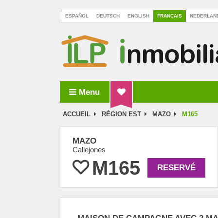
ESPAÑOL
DEUTSCH
ENGLISH
FRANÇAIS
NEDERLAN
Menu
ILP Inmobiliaria La Palma
ACCUEIL
RÉGION EST
MAZO
M165
MAZO
Callejones
M165
RESERVÉ