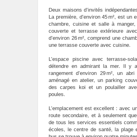
Deux maisons d’invités indépendantes
La première, d’environ 45 m², est un 
chambre, cuisine et salle à manger, 
couverte et terrasse extérieure ave
d’environ 26 m², comprend une chambr
une terrasse couverte avec cuisine.
L’espace piscine avec terrasse-sol
détendre en admirant la mer. Il y 
rangement d’environ 29 m², un abri 
aménagé en atelier, un parking couve
des carpes koi et un poulailler av
poules.
L’emplacement est excellent : avec u
route secondaire, et à seulement que
de tous les services essentiels com
écoles, le centre de santé, la plage e
bus se trouve à environ quatre minutes