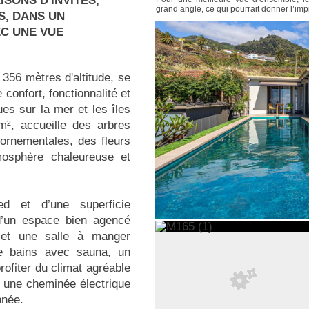
SONS D'INVITÉS,
grand angle, ce qui pourrait donner l’im
S, DANS UN
EC UNE VUE
56 mètres d'altitude, se
 confort, fonctionnalité et
es sur la mer et les îles
 m², accueille des arbres
 ornementales, des fleurs
mosphère chaleureuse et
ed et d’une superficie
 d’un espace bien agencé
 et une salle à manger
de bains avec sauna, un
rofiter du climat agréable
t une cheminée électrique
nnée.