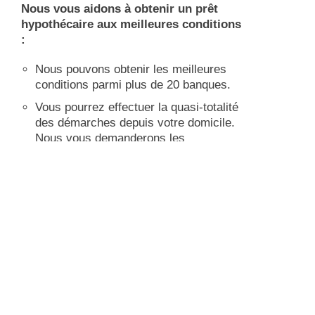
Nous vous aidons à obtenir un prêt
hypothécaire aux meilleures conditions
:
Nous pouvons obtenir les meilleures
conditions parmi plus de 20 banques.
Vous pourrez effectuer la quasi-totalité
des démarches depuis votre domicile.
Nous vous demanderons les
informations et les documents
nécessaires et nous nous chargerons
du suivi.
Nous ne vous facturerons rien pour
cette procédure.
Laissez-nous vos coordonnées et nous
vous contacterons.
Consultation d’hypothèque