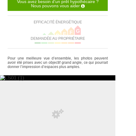
Vous avez besoin d’un prêt hypothécaire ?
Nous pouvons vous aider
EFFICACITÉ ÉNERGÉTIQUE
G
F
E
D
C
B
DEMANDÉE AU PROPRIÉTAIRE
A
Pour une meilleure vue d’ensemble, les photos peuvent
avoir été prises avec un objectif grand angle, ce qui pourrait
donner l’impression d’espaces plus amples.