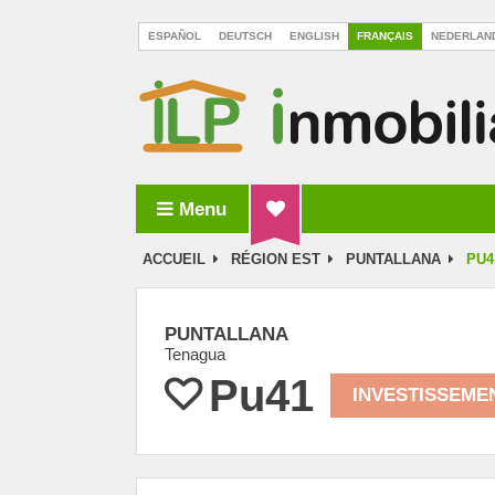
ESPAÑOL
DEUTSCH
ENGLISH
FRANÇAIS
NEDERLAN
Menu
ILP Inmobiliaria La Palma
ACCUEIL
RÉGION EST
PUNTALLANA
PU4
PUNTALLANA
Tenagua
Pu41
INVESTISSEME