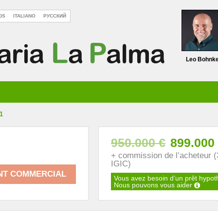
DS
ITALIANO
РУССКИЙ
Leo Bohnk
1
950.000 €
899.000
+ commission de l’acheteur 
IGIC)
NT COMMERCIAL
Vous avez besoin d’un prêt hypot
Nous pouvons vous aider