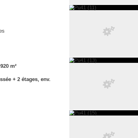
es
.920 m²
ssée + 2 étages, env.