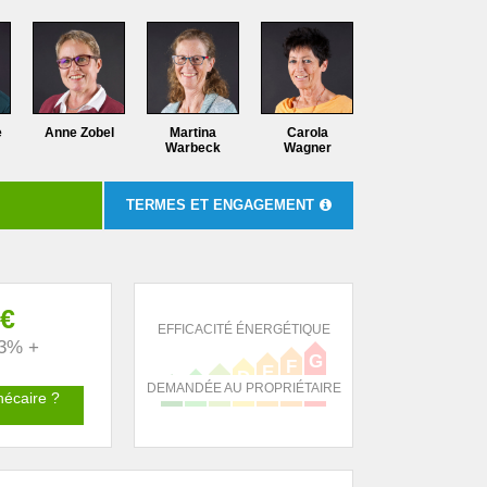
e
Anne Zobel
Martina
Carola
Warbeck
Wagner
TERMES ET ENGAGEMENT
 €
EFFICACITÉ ÉNERGÉTIQUE
(3% +
G
F
E
D
C
B
DEMANDÉE AU PROPRIÉTAIRE
A
hécaire ?