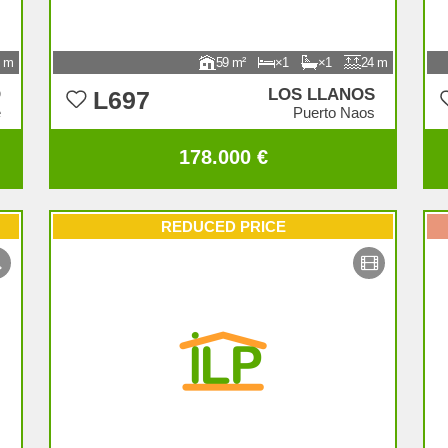
59
1
1
24
O
LOS LLANOS
L697
e
Puerto Naos
178.000 €
REDUCED PRICE