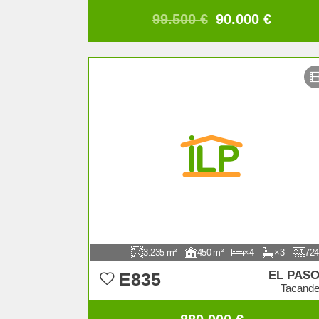
99.500 €
90.000 €
3.235
450
4
3
724
EL PAS
E835
Tacand