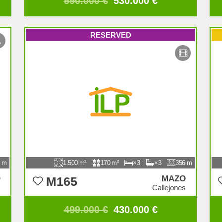
590.000 €
530.000 €
RESERVED
1.500
170
3
3
356
O
MAZO
M165
s
Callejones
499.000 €
430.000 €