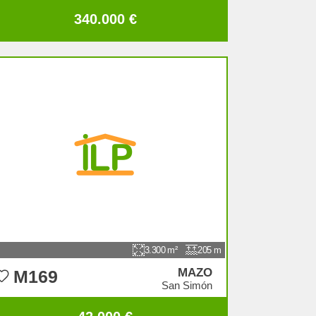
340.000 €
3.300
205
MAZO
M169
San Simón