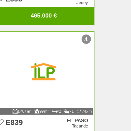
Jedey
465.000 €
1.407
99
2
1
746
EL PASO
E839
Tacande