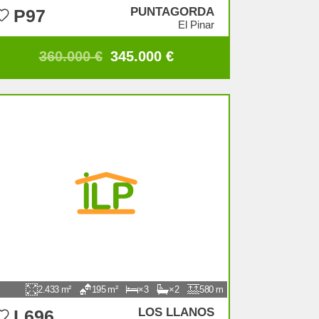
PUNTAGORDA
P97
El Pinar
360.000 €
345.000 €
2.433
195
3
2
580
LOS LLANOS
L696