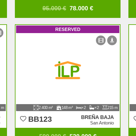
95.000 €
78.000 €
RESERVED
2.400
148
2
2
215
O
BREÑA BAJA
BB123
e
San Antonio