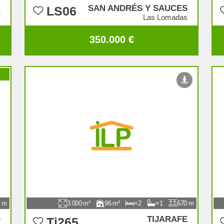
SAN ANDRÉS Y SAUCES
LS06
A
Las Lomadas
350.000 €
3.000
96
2
1
670
O
TIJARAFE
Ti265