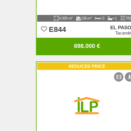
4.000
136
3
1
783
EL PAS
E844
Tacand
698.000 €
REDUCED PRICE