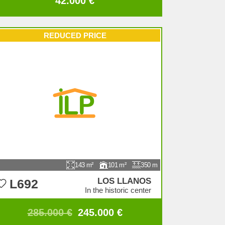
42.000 €
REDUCED PRICE
143
101
350
LOS LLANOS
L692
In the historic center
285.000 €
245.000 €