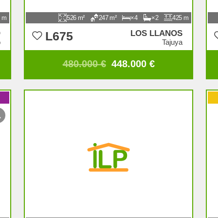
526
247
4
2
425
O
LOS LLANOS
L675
o
Tajuya
480.000 €
448.000 €