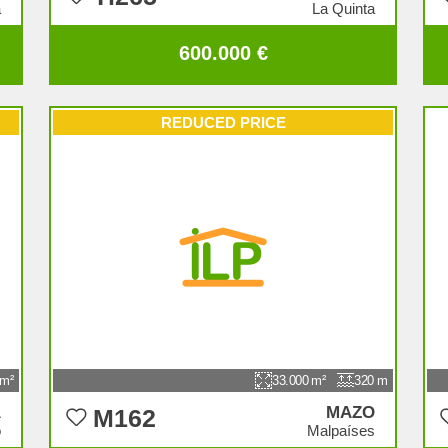
a
La Quinta
600.000 €
REDUCED PRICE
33.000
320
A
MAZO
M162
o
Malpaíses