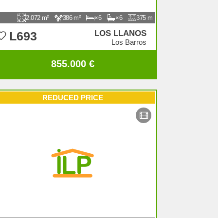
2.072
386
6
6
375
LOS LLANOS
L693
Los Barros
855.000 €
REDUCED PRICE