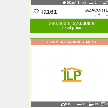
161
5
2
127
TAZACORT
Ta161
La Marin
290.000 €
270.000 €
fixed price
COMMERCIAL INVESTMENT
800
13
13
23