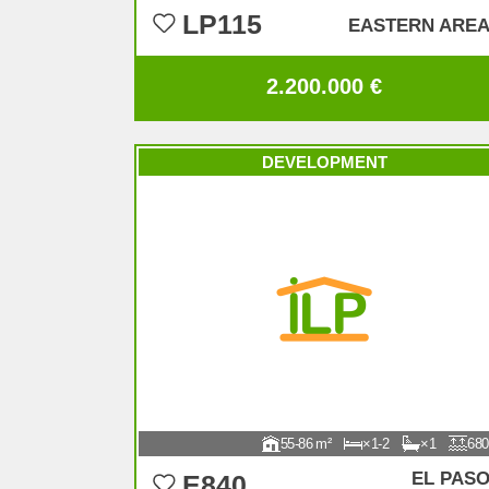
LP115
EASTERN ARE
2.200.000 €
DEVELOPMENT
55-86
1-2
1
680
EL PAS
E840