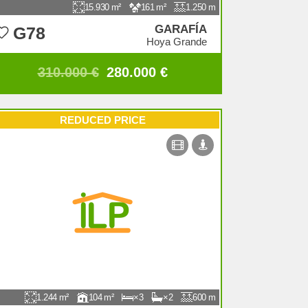
15.930
161
1.250
GARAFÍA
G78
Hoya Grande
310.000 €
280.000 €
REDUCED PRICE
1.244
104
3
2
600