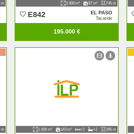
2.000
97
745
E
EL PASO
E842
a
Tacande
195.000 €
1.000
143
2
2
395