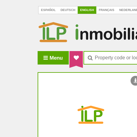
ESPAÑOL
DEUTSCH
ENGLISH
FRANÇAIS
NEDERLAN
Menu
ILP Inmobiliaria La Palma