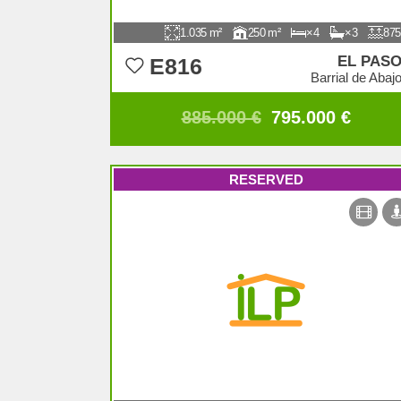
1.035
250
4
3
875
EL PAS
E816
Barrial de Abaj
885.000 €
795.000 €
RESERVED