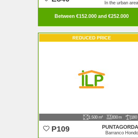
In the urban are
Between €152.000 and €252.000
REDUCED PRICE
1.500
830
180
PUNTAGORD
P109
Barranco Hond