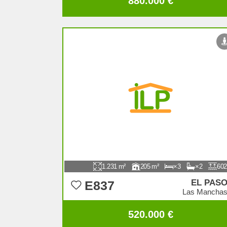
880.000 €
1.231
205
3
2
602
EL PAS
E837
Las Mancha
520.000 €