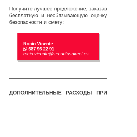
Получите лучшее предложение, заказав
бесплатную и необязывающую оценку
безопасности и смету:
Rocío Vicente
687 96 22 91
rocio.vicente@securitasdirect.es
ДОПОЛНИТЕЛЬНЫЕ РАСХОДЫ ПРИ
ПОКУПКЕ НЕДВИЖИМОСТИ:
Каждая покупка недвижимости
влечет за собой дополнительные
расходы к заявленной продажной
цене, как правило, в диапазоне от 10