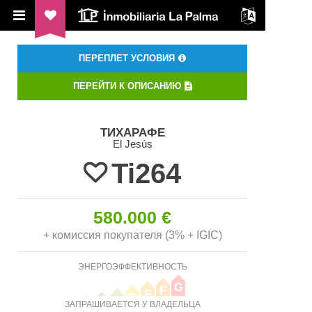
ILP Inmobiliaria La Palma
ПЕРЕПЛЕТ УСЛОВИЯ
ПЕРЕЙТИ К ОПИСАНИЮ
ТИХАРАФЕ
El Jesús
Ti264
580.000 €
+ комиссия покупателя (3% + IGIC)
ЭНЕРГОЭФФЕКТИВНОСТЬ
G
F
E
D
C
B
ЗАПРАШИВАЕТСЯ У ВЛАДЕЛЬЦА
A