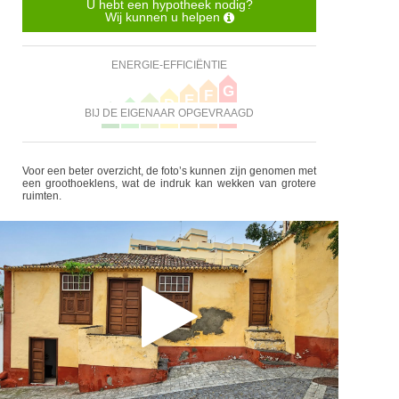
U hebt een hypotheek nodig?
Wij kunnen u helpen
ENERGIE-EFFICIËNTIE
G
F
E
D
C
B
BIJ DE EIGENAAR OPGEVRAAGD
A
Voor een beter overzicht, de foto’s kunnen zijn genomen met
een groothoeklens, wat de indruk kan wekken van grotere
ruimten.