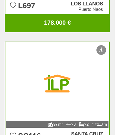
LOS LLANOS
L697
Puerto Naos
178.000 €
97
3
2
113
SANTA CRUZ