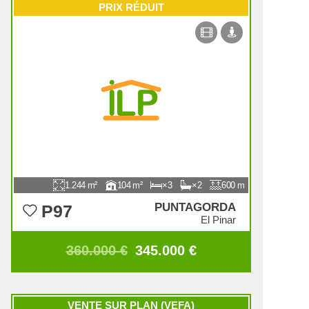
PRIX RÉDUIT
1.244
104
3
2
600
PUNTAGORDA
P97
El Pinar
360.000 €
345.000 €
VENTE SUR PLAN (VEFA)