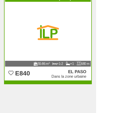
55-86
1-2
1
680
EL PASO
E840
Dans la zone urbaine
Entre 152.000 € et 252.000 €