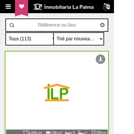
ILP Inmobiliaria La Palma
4.000
136
3
1
783