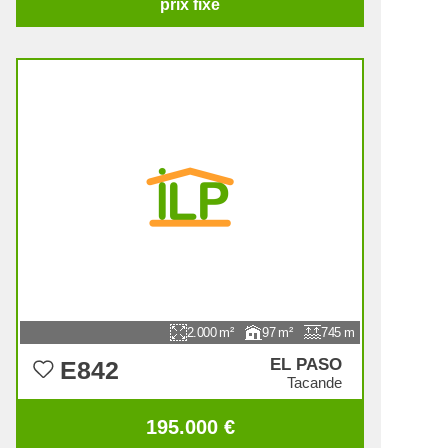
prix fixe
2.000
97
745
EL PASO
E842
Tacande
195.000 €