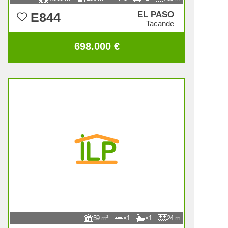
EL PASO
E844
Tacande
698.000 €
59
1
1
24