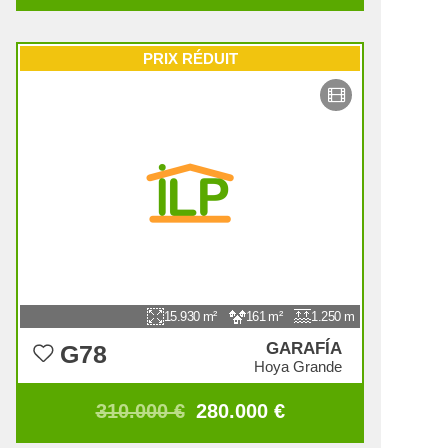
PRIX RÉDUIT
15.930
161
1.250
GARAFÍA
G78
Hoya Grande
310.000 €
280.000 €