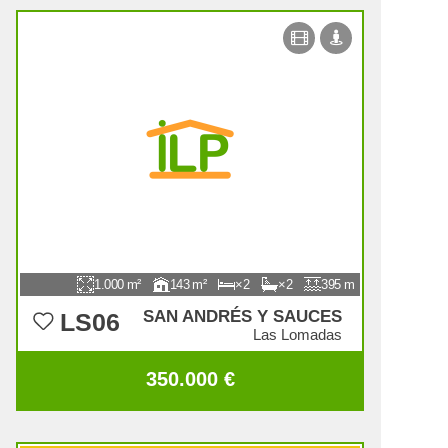
1.000
143
2
2
395
SAN ANDRÉS Y SAUCES
LS06
Las Lomadas
350.000 €