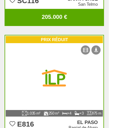
SC116
San Telmo
205.000 €
PRIX RÉDUIT
1.035
250
4
3
875
EL PASO
E816
Barrial de Abajo