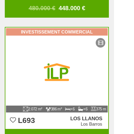
480.000 €
448.000 €
INVESTISSEMENT COMMERCIAL
2.072
386
6
6
375
LOS LLANOS
L693
Los Barros