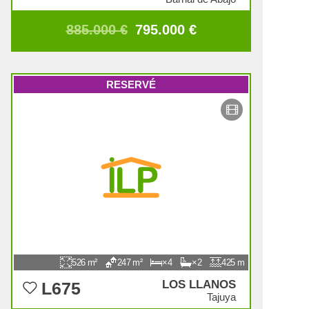
885.000 €
795.000 €
RESERVÉ
526
247
4
2
425
LOS LLANOS
L675
Tajuya