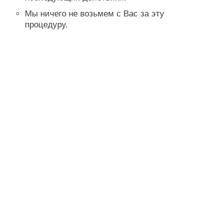
Мы ничего не возьмем с Вас за эту
процедуру.
Оставьте нам свои контактные
данные, и мы свяжемся с вами.
Проконсультируйтесь по
ипотеке
ДОПОЛНИТЕЛЬНЫЕ РАСХОДЫ ПРИ
ПОКУПКЕ НЕДВИЖИМОСТИ:
Каждая покупка недвижимости
влечет за собой дополнительные
расходы к заявленной продажной