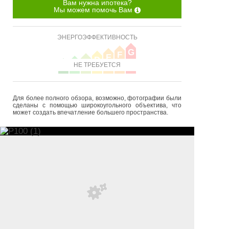
Вам нужна ипотека?
Мы можем помочь Вам
ЭНЕРГОЭФФЕКТИВНОСТЬ
G
F
E
D
C
B
НЕ ТРЕБУЕТСЯ
A
Для более полного обзора, возможно, фотографии были
сделаны с помощью широкоугольного объектива, что
может создать впечатление большего пространства.