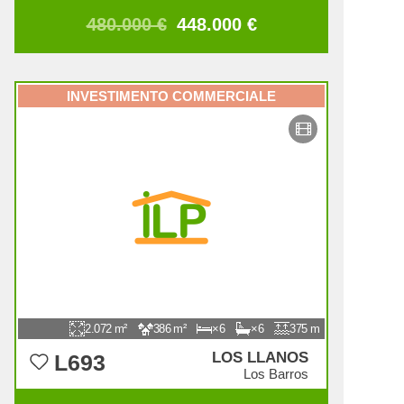
480.000 €
448.000 €
INVESTIMENTO COMMERCIALE
2.072
386
6
6
375
LOS LLANOS
L693
Los Barros