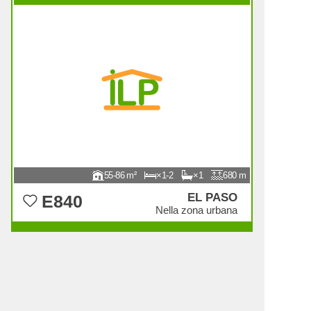
55-86
1-2
1
680
EL PASO
E840
Nella zona urbana
Tra 152.000 € e 252.000 €