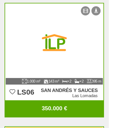
1.000
143
2
2
395
SAN ANDRÉS Y SAUCES
LS06
Las Lomadas
350.000 €