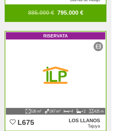
885.000 €
795.000 €
RISERVATA
526
247
4
2
425
LOS LLANOS
L675
Tajuya