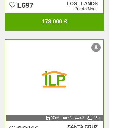
LOS LLANOS
L697
Puerto Naos
178.000 €
97
3
2
113
SANTA CRUZ