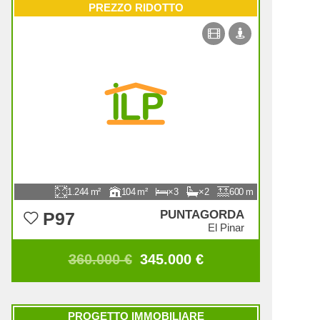
PREZZO RIDOTTO
1.244
104
3
2
600
PUNTAGORDA
P97
El Pinar
360.000 €
345.000 €
PROGETTO IMMOBILIARE