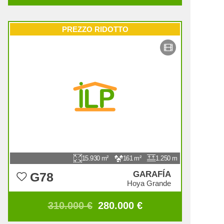
PREZZO RIDOTTO
15.930
161
1.250
GARAFÍA
G78
Hoya Grande
310.000 €
280.000 €