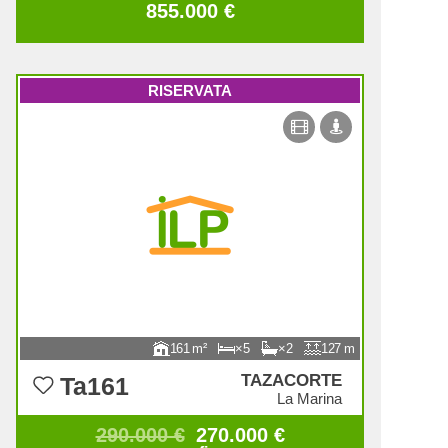
855.000 €
RISERVATA
161
5
2
127
TAZACORTE
Ta161
La Marina
290.000 €
270.000 €