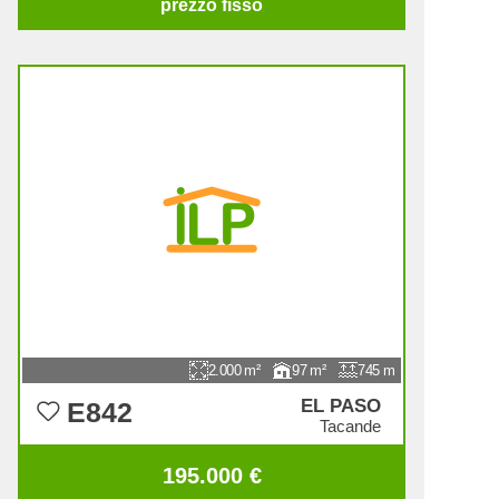
prezzo fisso
2.000
97
745
EL PASO
E842
Tacande
195.000 €