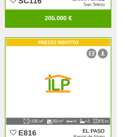
SC116
San Telmo
205.000 €
PREZZO RIDOTTO
1.035
250
4
3
875
EL PASO
E816
Barrial de Abajo