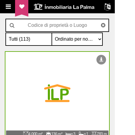
ILP Inmobiliaria La Palma
4.000
136
3
1
783