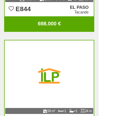
EL PASO
E844
Tacande
698.000 €
59
1
1
24