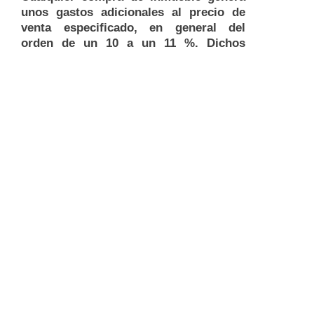
unos gastos adicionales al precio de
venta especificado, en general del
orden de un 10 a un 11 %. Dichos
gastos suelen ser los siguientes:
Impuestos sobre transmisiones
patrimoniales: 6,5 % del precio de la
compraventa
los gastos de inscripción en el Registro
de la Propiedad
los gastos de Notaría
los gastos de cambio de titularidad en
el Catastro
los honorarios profesionales a pagar
por el comprador a la agencia
inmobiliaria: 3 % (mínimo 1.800 euros,
IGIC no incluido) del precio real de la
compraventa
Añadidos y variaciones para tener en
cuenta: