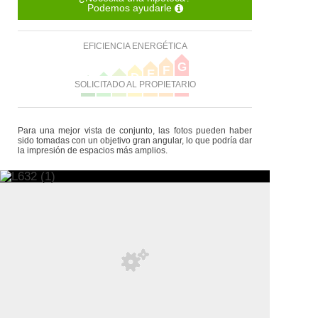
Podemos ayudarle
EFICIENCIA ENERGÉTICA
G
F
E
D
C
B
SOLICITADO AL PROPIETARIO
A
Para una mejor vista de conjunto, las fotos pueden haber
sido tomadas con un objetivo gran angular, lo que podría dar
la impresión de espacios más amplios.