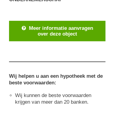
Meer informatie aanvragen
over deze object
Wij helpen u aan een hypotheek met de
beste voorwaarden:
Wij kunnen de beste voorwaarden
krijgen van meer dan 20 banken.
U kunt bijna alle procedures vanuit uw
huis uitvoeren. Wij vragen u om de
nodige informatie en documenten en
zorgen voor het follow-up.