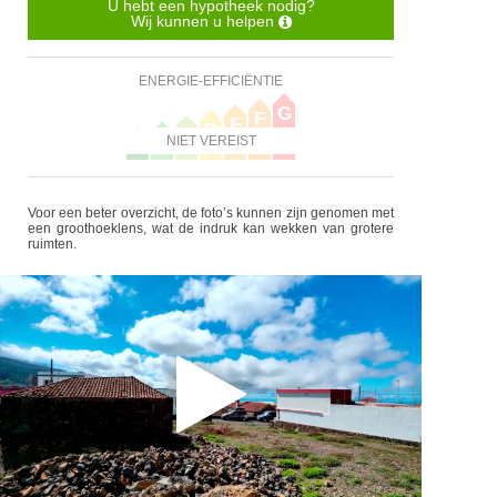
U hebt een hypotheek nodig?
Wij kunnen u helpen
ENERGIE-EFFICIËNTIE
G
F
E
D
C
B
NIET VEREIST
A
Voor een beter overzicht, de foto’s kunnen zijn genomen met
een groothoeklens, wat de indruk kan wekken van grotere
ruimten.