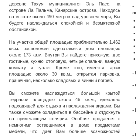
деревне Тахуя, муниципалитет Эль Пасо, на
-
острове Ла Пальма, Канарские острова. Находясь
о
на высоте около 490 метров над уровнем моря, Вы
будете наслаждаться спокойной и безмятежной
обстановкой.
На участке общей площадью приблизительно 1.462
кв.м. расположен одноэтажный дом площадью
около 173 кв.м. Внутри Вы найдете прихожую, две
гостиные, кухню, столовую, четыре спальни, ванную
комнату и туалет. Кроме того, имеется гараж
-
площадью около 30 кв.м., открытая парковка,
прачечная, несколько кладовых и винный погреб.
-
Вы сможете наслаждаться большой крытой
-
террасой площадью около 46 кв.м., идеально
подходящей для отдыха и наслаждения видами. Вы
-
также сможете охладиться в бассейне и отдохнуть
на прилегающем солярии. Особняк продается с
-
немногими оставшимися в доме предметами
мебели, что дает Вам больше возможностей
-