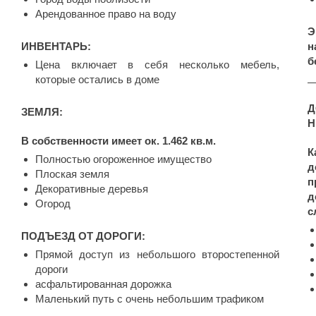
Aрендованное право на воду
Э
ИНВЕНТАРЬ:
б
Цена включает в себя несколько мебель,
которые остались в доме
Д
ЗЕМЛЯ:
Н
В собственности имеет ок. 1.462 кв.м.
К
Полностью огороженное имущество
д
Плоская земля
п
Декоративные деревья
д
Огород
с
ПОДЪЕЗД ОТ ДОРОГИ:
Прямой доступ из небольшого второстепенной
дороги
асфальтированная дорожка
Маленький путь с очень небольшим трафиком