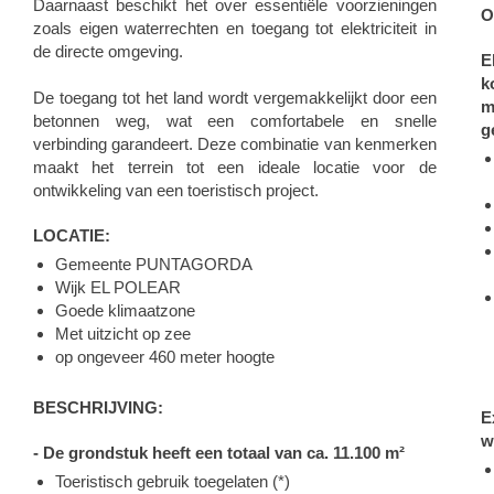
Daarnaast beschikt het over essentiële voorzieningen
O
zoals eigen waterrechten en toegang tot elektriciteit in
de directe omgeving.
E
k
De toegang tot het land wordt vergemakkelijkt door een
m
betonnen weg, wat een comfortabele en snelle
g
verbinding garandeert. Deze combinatie van kenmerken
maakt het terrein tot een ideale locatie voor de
ontwikkeling van een toeristisch project.
LOCATIE:
Gemeente PUNTAGORDA
Wijk EL POLEAR
Goede klimaatzone
Met uitzicht op zee
op ongeveer 460 meter hoogte
BESCHRIJVING:
E
w
- De grondstuk heeft een totaal van ca. 11.100 m²
Toeristisch gebruik toegelaten (*)