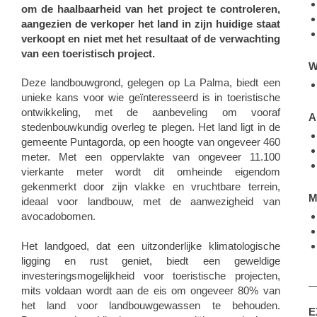
om de haalbaarheid van het project te controleren,
aangezien de verkoper het land in zijn huidige staat
verkoopt en niet met het resultaat of de verwachting
van een toeristisch project.
W
Deze landbouwgrond, gelegen op La Palma, biedt een
unieke kans voor wie geïnteresseerd is in toeristische
ontwikkeling, met de aanbeveling om vooraf
A
stedenbouwkundig overleg te plegen. Het land ligt in de
gemeente Puntagorda, op een hoogte van ongeveer 460
meter. Met een oppervlakte van ongeveer 11.100
vierkante meter wordt dit omheinde eigendom
gekenmerkt door zijn vlakke en vruchtbare terrein,
M
ideaal voor landbouw, met de aanwezigheid van
avocadobomen.
Het landgoed, dat een uitzonderlijke klimatologische
ligging en rust geniet, biedt een geweldige
investeringsmogelijkheid voor toeristische projecten,
mits voldaan wordt aan de eis om ongeveer 80% van
het land voor landbouwgewassen te behouden.
E